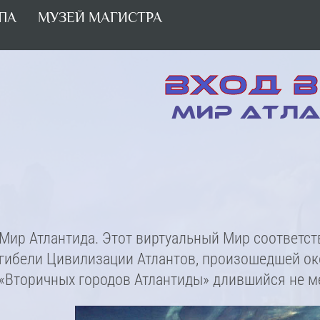
ПА
МУЗЕЙ МАГИСТРА
ВХОД В
МИР АТЛ
Мир Атлантида. Этот виртуальный Мир соответст
гибели Цивилизации Атлантов, произошедшей око
«Вторичных городов Атлантиды» длившийся не ме