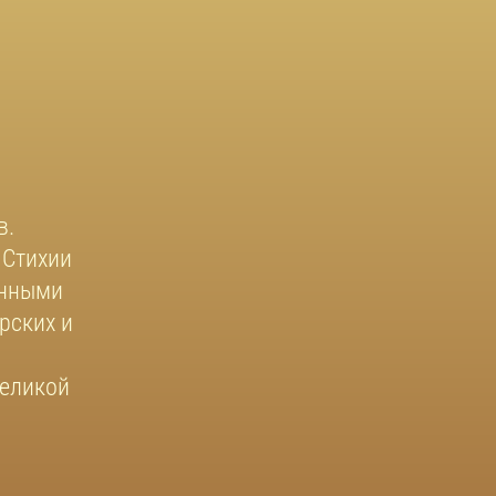
в.
 Стихии
енными
рских и
Великой