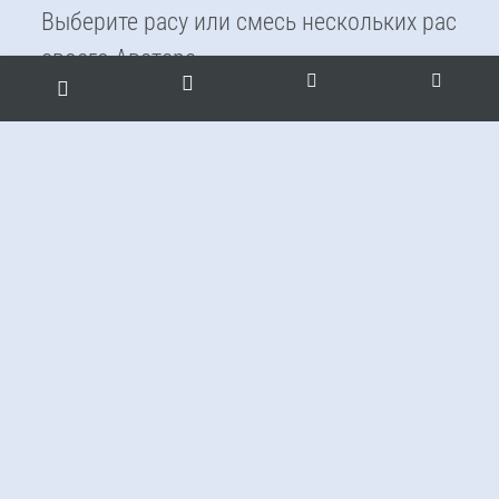
Выберите расу или смесь нескольких рас
своего Аватара.
В Игре присутствует 5 рас (типов
Монады) и около 20 видов метисов
(полукровок). Выберите расу (смесь рас)
своего Аватара.
ОСНОВНЫЕ РАСЫ:
1. ЛЕМУРИЙЦЫ
Темнокожие расы.