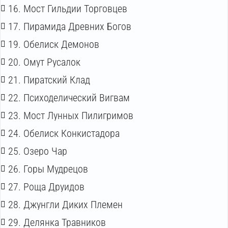
16. Мост Гильдии Торговцев
17. Пирамида Древних Богов
19. Обелиск Демонов
20. Омут Русалок
21. Пиратский Клад
22. Психоделический Вигвам
23. Мост Лунных Пилигримов
24. Обелиск Конкистадора
25. Озеро Чар
26. Горы Мудрецов
27. Роща Друидов
28. Джунгли Диких Племен
29. Делянка Травников