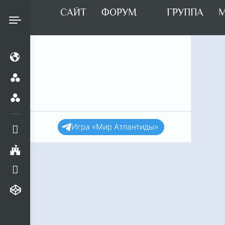
САЙТ
ФОРУМ
ГРУППА
М
Найти:
Игра «Мир Атлантиды»