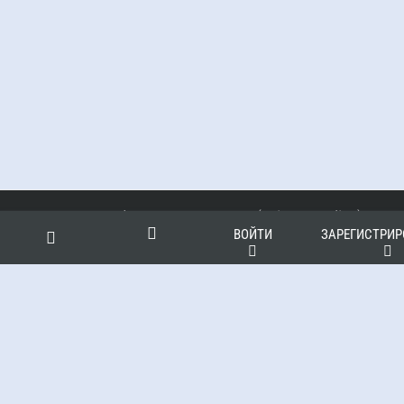
Политика конфиденциальности (Privacy Policy)
ВОЙТИ
ЗАРЕГИСТРИР
Публичная Оферта
Найти:
Контакты и реквизиты
Купить монеты
Войти
Техническая подержка